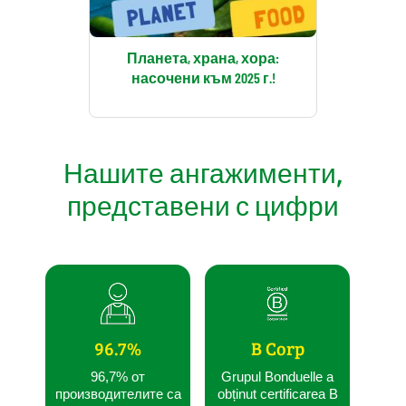
Планета, храна, хора:
насочени към 2025 г.!
Нашите ангажименти,
представени с цифри
96.7%
B Corp
96,7% от
Grupul Bonduelle a
производителите са
obținut certificarea B