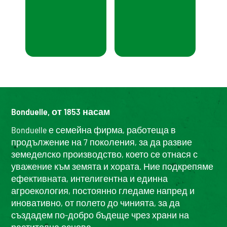
Bonduelle, от 1853 насам
Bonduelle е семейна фирма, работеща в
продължение на 7 поколения, за да развие
земеделско производство, което се отнася с
уважение към земята и хората. Ние подкрепяме
ефективната, интелигентна и единна
агроекология, постоянно гледаме напред и
иновативно, от полето до чинията, за да
създадем по-добро бъдеще чрез храни на
растителна основа.