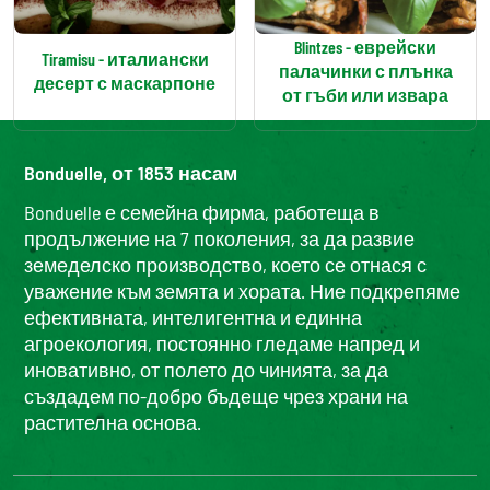
Blintzes - еврейски
Tiramisu - италиански
палачинки с плънка
десерт с маскарпоне
от гъби или извара
Bonduelle, от 1853 насам
Bonduelle е семейна фирма, работеща в
продължение на 7 поколения, за да развие
земеделско производство, което се отнася с
уважение към земята и хората. Ние подкрепяме
ефективната, интелигентна и единна
агроекология, постоянно гледаме напред и
иновативно, от полето до чинията, за да
създадем по-добро бъдеще чрез храни на
растителна основа.