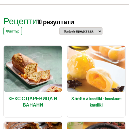
Рецепти
10 резултати
Филтър
КЕКС С ЦАРЕВИЦА И
Хлебни knedliki - houskowe
БАНАНИ
knedliki