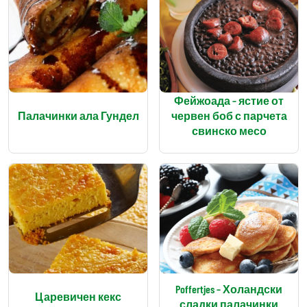
Фейжоада – ястие от
Палачинки ала Гундел
червен боб с парчета
свинско месо
Poffertjes – Холандски
Царевичен кекс
сладки палачинки