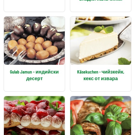
Gulab Jamun – индийски
Käsekuchen - чийзкейк,
десерт
кекс от извара