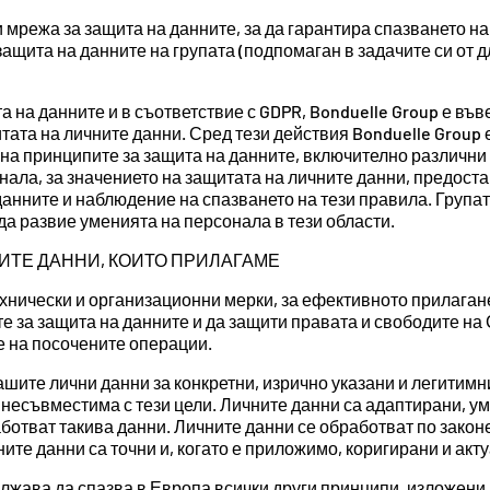
 мрежа за защита на данните, за да гарантира спазването н
 защита на данните на групата (подпомаган в задачите си от
 на данните и в съответствие с GDPR, Bonduelle Group е във
ата на личните данни. Сред тези действия Bonduelle Group 
на принципите за защита на данните, включително различни
ла, за значението на защитата на личните данни, предостав
 данните и наблюдение на спазването на тези правила. Група
да развие уменията на персонала в тези области.
НИТЕ ДАННИ, КОИТО ПРИЛАГАМЕ
хнически и организационни мерки, за ефективното прилаган
те за защита на данните и да защити правата и свободите на
е на посочените операции.
ашите лични данни за конкретни, изрично указани и легитимн
есъвместима с тези цели. Личните данни са адаптирани, уме
аботват такива данни. Личните данни се обработват по закон
ите данни са точни и, когато е приложимо, коригирани и акт
ължава да спазва в Европа всички други принципи, изложени