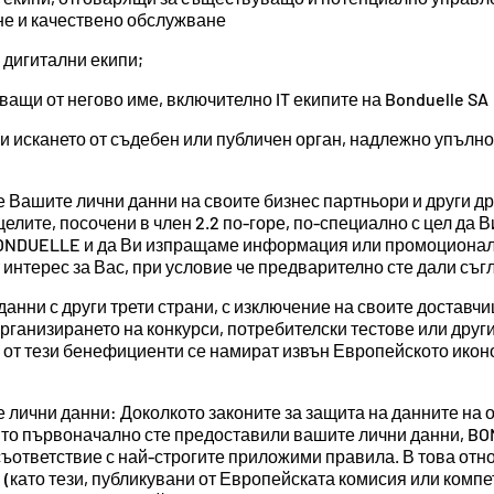
не и качествено обслужване
дигитални екипи;
щи от негово име, включително IT екипите на Bonduelle SA
и искането от съдебен или публичен орган, надлежно упълно
 Вашите лични данни на своите бизнес партньори и други д
елите, посочени в член 2.2 по-горе, по-специално с цел да В
BONDUELLE и да Ви изпращаме информация или промоционалн
интерес за Вас, при условие че предварително сте дали съгл
ни с други трети страни, с изключение на своите доставчици
организирането на конкурси, потребителски тестове или друг
ои от тези бенефициенти се намират извън Европейското ико
лични данни: Доколкото законите за защита на данните на 
оято първоначално сте предоставили вашите лични данни, B
 съответствие с най-строгите приложими правила. В това о
(като тези, публикувани от Европейската комисия или компе