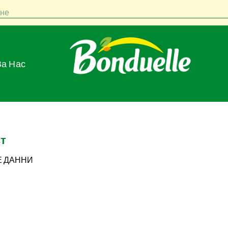
не
За Нас
т
Е ДАННИ