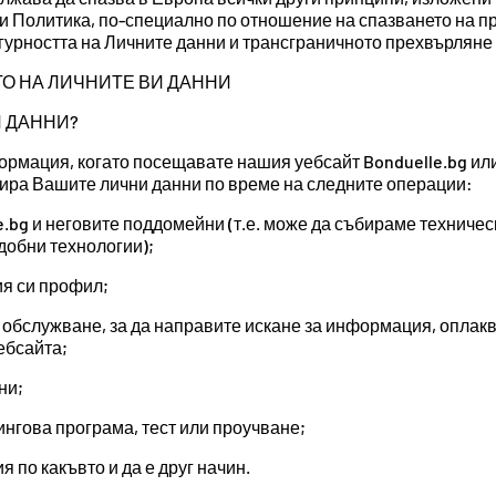
и Политика, по-специално по отношение на спазването на п
игурността на Личните данни и трансграничното прехвърляне
ТО НА ЛИЧНИТЕ ВИ ДАННИ
И ДАННИ?
ормация, когато посещавате нашия уебсайт Bonduelle.bg ил
ра Вашите лични данни по време на следните операции:
.bg и неговите поддомейни (т.е. може да събираме техничес
добни технологии);
ия си профил;
о обслужване, за да направите искане за информация, оплакв
ебсайта;
ни;
ингова програма, тест или проучване;
по какъвто и да е друг начин.