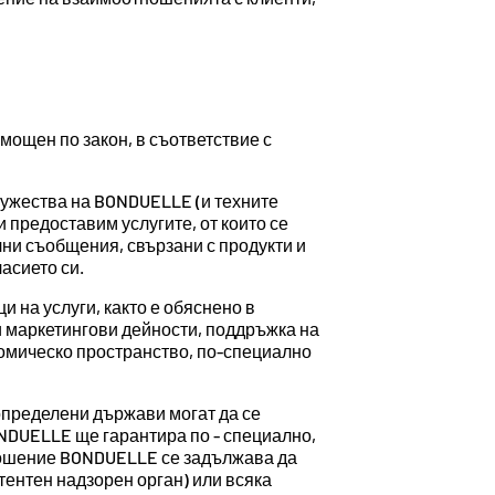
мощен по закон, в съответствие с
ружества на BONDUELLE (и техните
и предоставим услугите, от които се
и съобщения, свързани с продукти и
асието си.
 на услуги, както е обяснено в
и маркетингови дейности, поддръжка на
номическо пространство, по-специално
определени държави могат да се
ONDUELLE ще гарантира по - специално,
тношение BONDUELLE се задължава да
тентен надзорен орган) или всяка