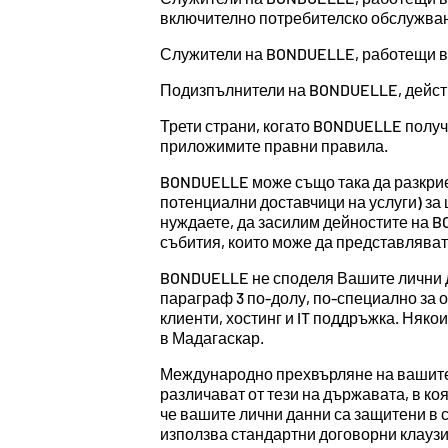
включително потребителско обслужва
Служители на BONDUELLE, работещи в 
Подизпълнители на BONDUELLE, действа
Трети страни, когато BONDUELLE получ
приложимите правни правила.
BONDUELLE може също така да разкрие
потенциални доставчици на услуги) за ц
нуждаете, да засилим дейностите на 
събития, които може да представляват 
BONDUELLE не споделя Вашите лични дан
параграф 3 по-долу, по-специално за 
клиенти, хостинг и IT поддръжка. Няк
в Мадагаскар.
Международно прехвърляне на вашите 
различават от тези на държавата, в к
че вашите лични данни са защитени в
използва стандартни договорни клаузи 