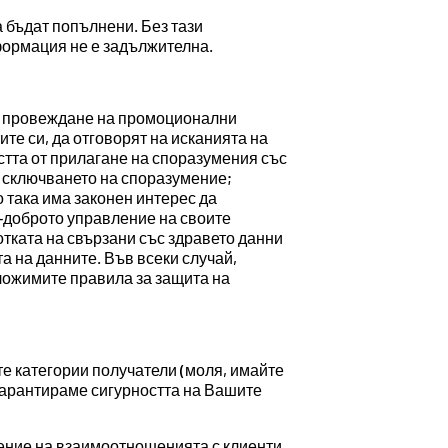
 бъдат попълнени. Без тази
формация не е задължителна.
за провеждане на промоционални
те си, да отговорят на исканията на
стта от прилагане на споразумения със
и сключването на споразумение;
 така има законен интерес да
-доброто управление на своите
тката на свързани със здравето данни
а на данните. Във всеки случай,
ложимите правила за защита на
е категории получатели (моля, имайте
 гарантираме сигурността на Вашите
ние на взаимоотношенията с клиенти,