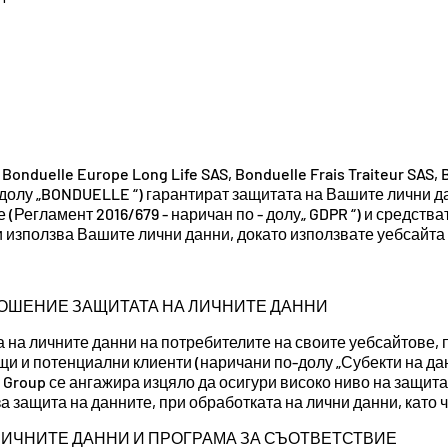
Bonduelle Europe Long Life SAS, Bonduelle Frais Traiteur SAS, 
по-долу „BONDUELLE “) гарантират защитата на Вашите лични 
(Регламент 2016/679 - наричан по - долу„ GDPR “) и средств
 използва Вашите лични данни, докато използвате уебсайта 
НОШЕНИЕ ЗАЩИТАТА НА ЛИЧНИТЕ ДАННИ
а на личните данни на потребителите на своите уебсайтове,
 и потенциални клиенти (наричани по-долу „Субекти на данн
 Group се ангажира изцяло да осигури високо ниво на защит
 защита на данните, при обработката на лични данни, като ч
 ЛИЧНИТЕ ДАННИ И ПРОГРАМА ЗА СЪОТВЕТСТВИЕ