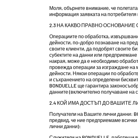
Моля, обърнете внимание, че полетата
информация заявката на потребителя 
2.3 НА КАКВО ПРАВНО ОСНОВАНИЕ
Операциите по обработка, извършвани
дейности, по-добро познаване на предп
своите клиенти, да подобрят своите б
субектите на данни или предприемане 
накрая, може да е необходимо обработ
провежда операции за изграждане на м
дейности. Някои операции по обработв
и съхранението на определени бисквитк
BONDUELLE ще гарантира законосъобра
данните (включително получаване на с
2.4 КОЙ ИМА ДОСТЪП ДО ВАШИТЕ 
Получатели на Вашите лични данни: B
предвид, че ние предприемаме всички 
лични данни):
Служители на BONDUELLE, работещи в 