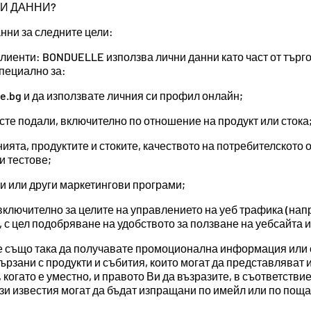
НИ ДАННИ?
ни за следните цели:
иенти: BONDUELLE използва лични данни като част от търго
пециално за:
e.bg и да използвате личния си профил онлайн;
сте подали, включително по отношение на продукт или стока
ята, продуктите и стоките, качеството на потребителското 
и тестове;
си или други маркетингови програми;
включително за целите на управлението на уеб трафика (напр
с цел подобряване на удобството за ползване на уебсайта и 
е също така да получавате промоционална информация или
ързани с продукти и събития, които могат да представляват и
 когато е уместно, и правото Ви да възразите, в съответстви
зи известия могат да бъдат изпращани по имейл или по поща