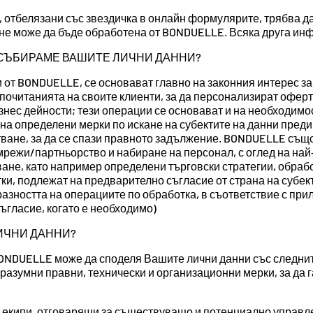
, отбелязани със звездичка в онлайн формулярите, трябва да
не може да бъде обработена от BONDUELLE. Всяка друга ин
 СЪБИРАМЕ ВАШИТЕ ЛИЧНИ ДАННИ?
 от BONDUELLE, се основават главно на законния интерес 
очитанията на своите клиенти, за да персонализират оферти
изнес дейности; тези операции се основават и на необходимо
на определени мерки по искане на субектите на данни пред
ване, за да се спази правното задължение. BONDUELLE също
режи/партньорство и набиране на персонал, с оглед на най
ане, като например определени търговски стратегии, обрабо
и, подлежат на предварително съгласие от страна на субект
зността на операциите по обработка, в съответствие с при
ъгласие, когато е необходимо)
ЛИЧНИ ДАННИ?
ONDUELLE може да споделя Вашите лични данни със следнит
разумни правни, технически и организационни мерки, за да
екипи, отговарящи за съществуващо и потенциално управле