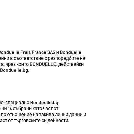
Bonduelle Frais France SAS и Bonduelle
данни в съответствие с разпоредбите на
ата, чрез които BONDUELLE, действайки
Bonduelle.bg.
 по-специално Bonduelle.bg
и “), събрани като част от
а по отношение на такива лични данни и
аст от търговските си дейности.