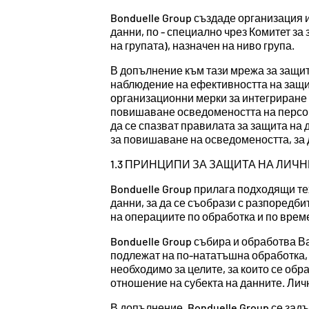
Bonduelle Group създаде организация и
данни, по - специално чрез Комитет за
на групата), назначен на ниво група.
В допълнение към тази мрежа за защита
наблюдение на ефективността на защит
организационни мерки за интегриране 
повишаване осведомеността на персона
да се спазват правилата за защита на
за повишаване на осведомеността, за 
1.3 ПРИНЦИПИ ЗА ЗАЩИТА НА ЛИЧ
Bonduelle Group прилага подходящи те
данни, за да се съобрази с разпоредби
на операциите по обработка и по врем
Bonduelle Group събира и обработва В
подлежат на по-нататъшна обработка, н
необходимо за целите, за които се обр
отношение на субекта на данните. Личн
В допълнение, Bonduelle Group се зад