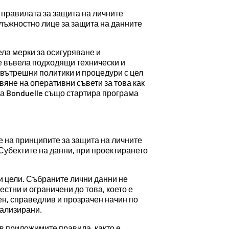
а правилата за защита на личните
 длъжностно лице за защита на данните
ела мерки за осигуряване и
е въвела подходящи технически и
 вътрешни политики и процедури с цел
яне на оперативни съвети за това как
та Bonduelle също стартира програма
е на принципите за защита на личните
 Субектите на данни, при проектирането
и цели. Събраните лични данни не
стни и ограничени до това, което е
ен, справедлив и прозрачен начин по
уализирани.
 в приложимите правила, както е