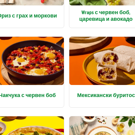
Wraps с червен боб,
Ориз с грах и моркови
царевица и авокадо
Чакчука с червен боб
Мексикански буритос