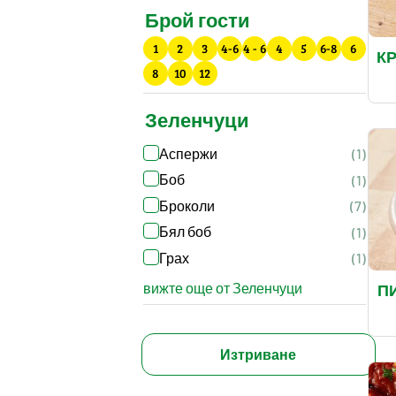
Брой гости
1
2
3
4-6
4 - 6
4
5
6-8
6
К
8
10
12
Зеленчуци
Аспержи
(1)
Боб
(1)
Броколи
(7)
Бял боб
(1)
Грах
(1)
вижте още от Зеленчуци
П
Изтриване