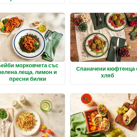
ейби морковчета със
Спаначени кюфтенца 
зелена леща, лимон и
хляб
пресни билки