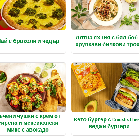
Лятна яхния с бял боб
ай с броколи и чедър
хрупкави билкови тро
ечени чушки с крем от
Кето бургер с Croustis Che
сирена и мексикански
веджи бургери
микс с авокадо