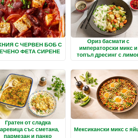
Ориз басмати с
ХНИЯ С ЧЕРВЕН БОБ С
императорски микс и
ЕЧЕНО ФЕТА СИРЕНЕ
топъл дресинг с лимо
Гратен от сладка
аревица със сметана,
Мексикански микс с яй
пармезан и панко