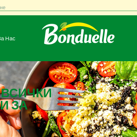
не
За Нас
 ВСИЧКИ
И ЗА