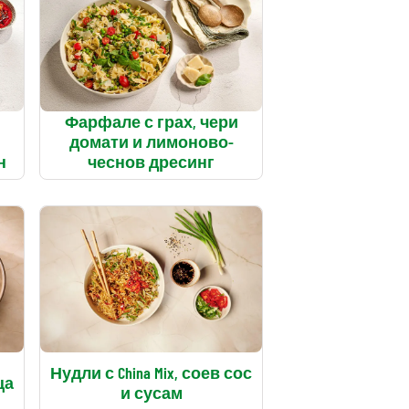
Фарфале с грах, чери
домати и лимоново-
н
чеснов дресинг
Нудли с China Mix, соев сос
ца
и сусам