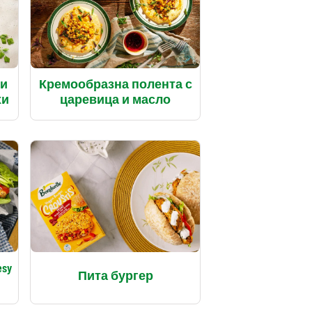
 и
Кремообразна полента с
хи
царевица и масло
esy
Пита бургер