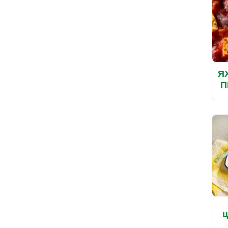
Я
П
ц