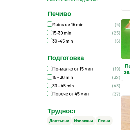
Печиво
Moins de 15 min
(5)
15-30 min
(25)
30 -45 min
(6)
Подготовка
П
По-малко от 15 мин
(19)
зе
15 - 30 min
(32)
30 - 45 min
(43)
Повече от 45 мин
(37)
Трудност
Достъпни
Изискани
Лесни