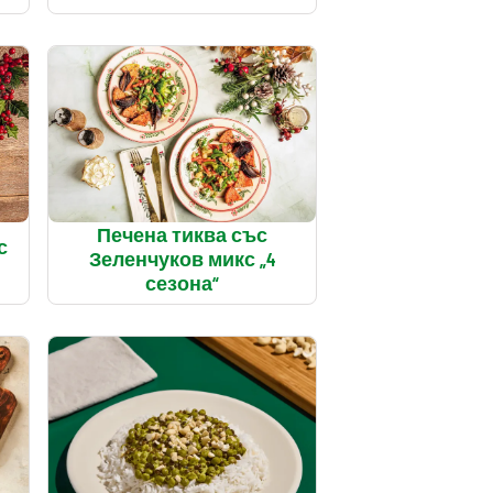
Печена тиква със
с
Зеленчуков микс „4
сезона“