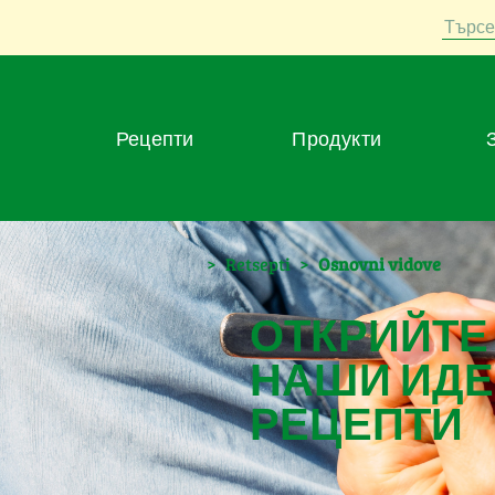
Търсе
Рецепти
Продукти
>
Retsepti
>
Osnovni vidove
ОТКРИЙТЕ
НАШИ ИДЕ
РЕЦЕПТИ