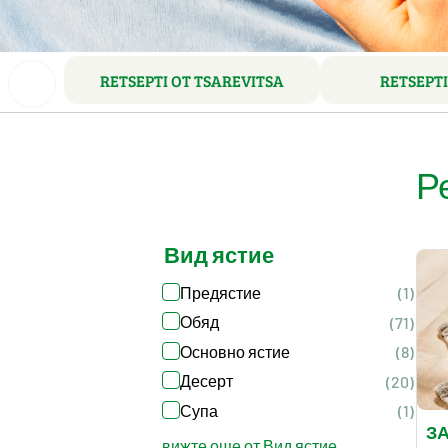
RETSEPTI OT TSAREVITSA
RETSEPTI
Р
Вид ястие
Предястие
(1)
Обяд
(71)
Основно ястие
(8)
Десерт
(20)
Супа
(1)
З
вижте още от Вид ястие