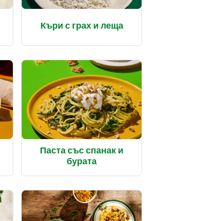
Къри с грах и леща
Паста със спанак и
бурата