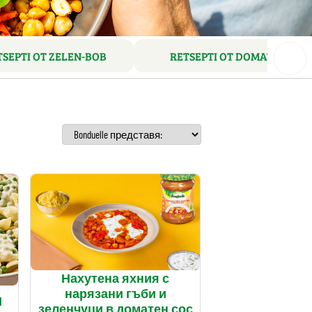
TSEPTI OT ZELEN-BOB
RETSEPTI OT DOMATI
Нахутена яхния с
нарязани гъби и
М
зеленчуци в доматен сос