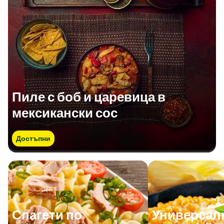
Пиле с боб и царевица в
мексикански сос
Достъпни
Спагети по
Универсал