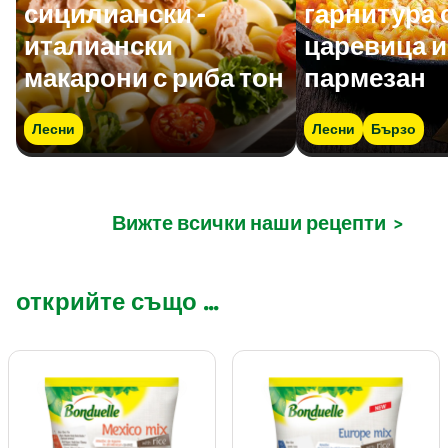
сицилиански -
гарнитура 
италиански
царевица и
макарони с риба тон
пармезан
Лесни
Лесни
Бързо
Вижте всички наши рецепти
>
открийте също ...