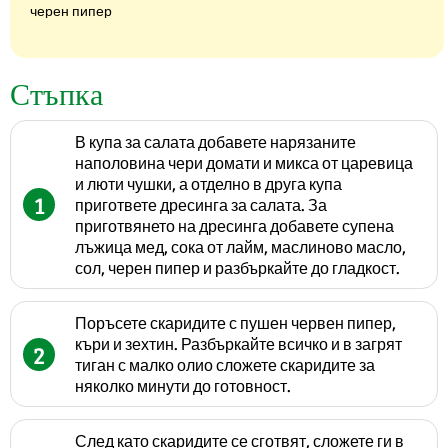
черен пипер
Стъпка
В купа за салата добавете нарязаните
наполовина чери домати и микса от царевица
и люти чушки, а отделно в друга купа
1
пригответе дресинга за салата. За
приготвянето на дресинга добавете супена
лъжица мед, сока от лайм, маслиново масло,
сол, черен пипер и разбъркайте до гладкост.
Поръсете скаридите с пушен червен пипер,
къри и зехтин. Разбъркайте всичко и в загрят
2
тиган с малко олио сложете скаридите за
няколко минути до готовност.
След като скаридите се сготвят, сложете ги в