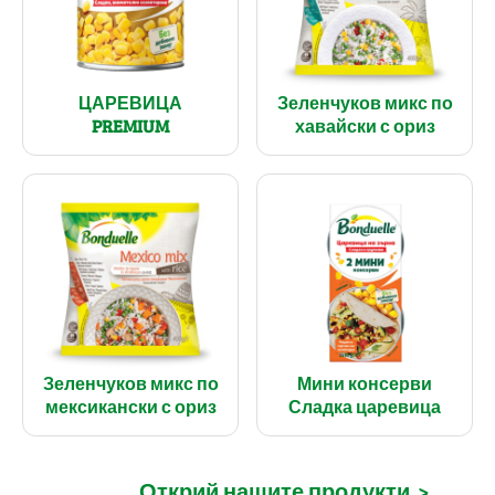
ЦАРЕВИЦА
Зеленчуков микс по
PREMIUM
хавайски с ориз
Зеленчуков микс по
Мини консерви
мексикански с ориз
Сладка царевица
Открий нашите продукти
>