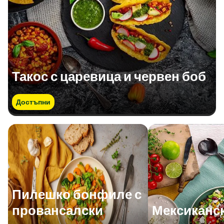
Такос с царевица и червен боб
Достъпни
Пилешко бонфиле с
провансалски
Мексиканск