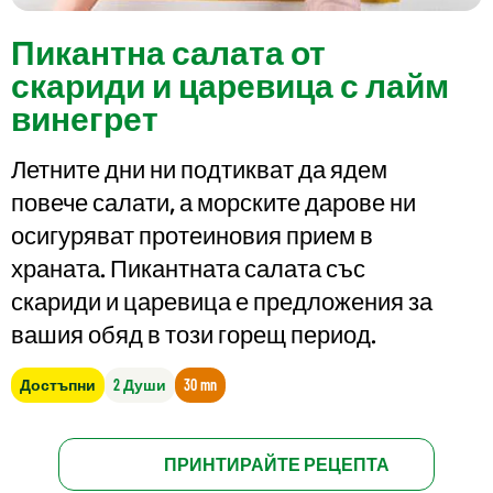
Пикантна салата от
скариди и царевица с лайм
винегрет
Летните дни ни подтикват да ядем
повече салати, а морските дарове ни
осигуряват протеиновия прием в
храната. Пикантната салата със
скариди и царевица е предложения за
вашия обяд в този горещ период.
Достъпни
2 Души
30 mn
ПРИНТИРАЙТЕ РЕЦЕПТА