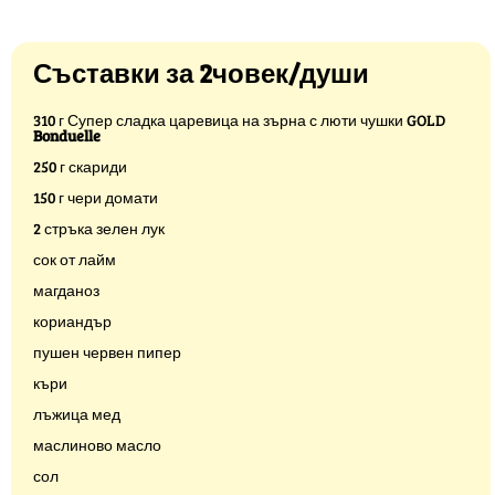
Съставки за 2човек/души
310 г Супер сладка царевица на зърна с люти чушки GOLD
Bonduelle
250 г скариди
150 г чери домати
2 стръка зелен лук
сок от лайм
магданоз
кориандър
пушен червен пипер
къри
лъжица мед
маслиново масло
сол