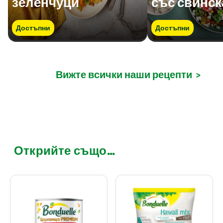
зеленчуци
със свинск
Достъпни
Достъпни
Вижте всички наши рецепти
>
Открийте също...