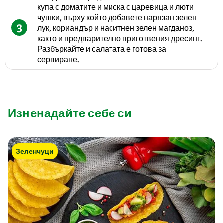
купа с доматите и миска с царевица и люти
чушки, върху който добавете нарязан зелен
3
лук, кориандър и наситнен зелен магданоз,
както и предварително приготвения дресинг.
Разбъркайте и салатата е готова за
сервиране.
Изненадайте себе си
Зеленчуци