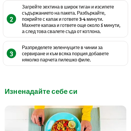
Загрейте зехтина в широк тиган и изсипете
съдържанието на пакета. Разбъркайте,
2
покрийте с капак и гответе 3-4 минути.
Махнете капака и гответе още около 5 минути,
а след това свалете съда от котлона.
Разпределете зеленчуците в чинии за
3
сервиране и към всяка порция добавете
няколко парчета пилешко филе.
Изненадайте себе си