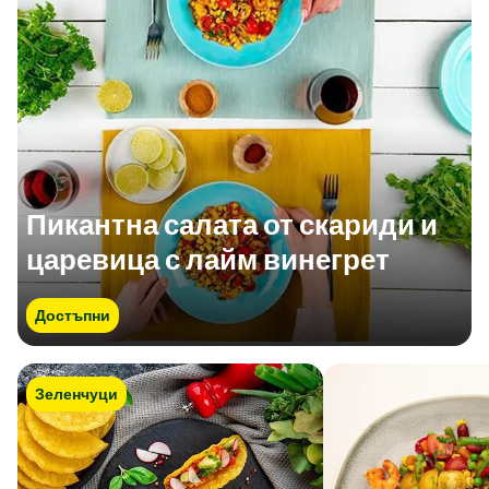
Пикантна салата от скариди и
царевица с лайм винегрет
Достъпни
Зеленчуци