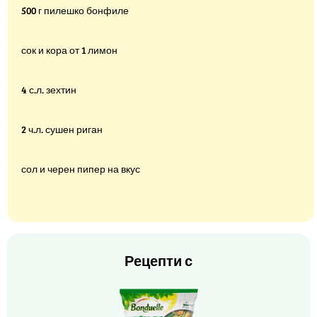
500 г пилешко бонфиле
сок и кора от 1 лимон
4 с.л. зехтин
2 ч.л. сушен риган
сол и черен пипер на вкус
Рецепти с