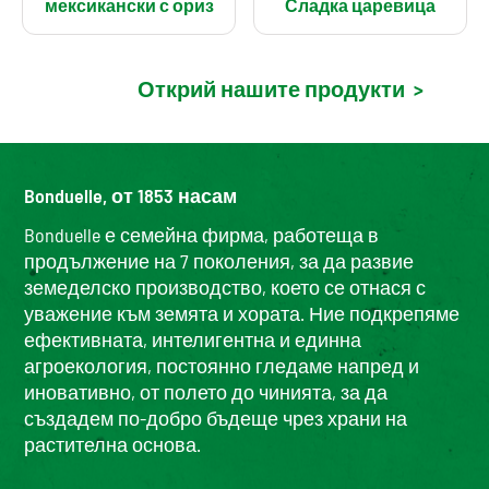
мексикански с ориз
Сладка царевица
Открий нашите продукти
>
Bonduelle, от 1853 насам
Bonduelle е семейна фирма, работеща в
продължение на 7 поколения, за да развие
земеделско производство, което се отнася с
уважение към земята и хората. Ние подкрепяме
ефективната, интелигентна и единна
агроекология, постоянно гледаме напред и
иновативно, от полето до чинията, за да
създадем по-добро бъдеще чрез храни на
растителна основа.