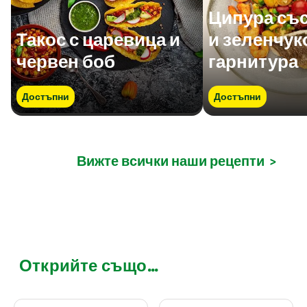
Ципура със
Такос с царевица и
и зеленчук
червен боб
гарнитура
Достъпни
Достъпни
Вижте всички наши рецепти
>
Открийте също...