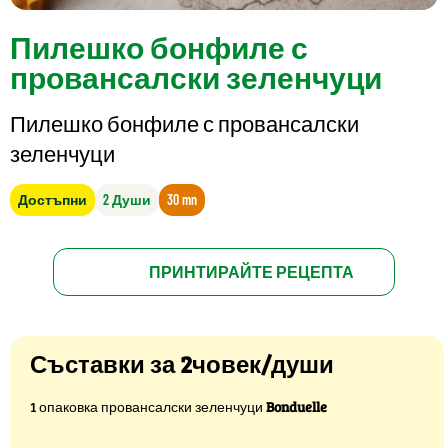
Пилешко бонфиле с
провансалски зеленчуци
Пилешко бонфиле с провансалски
зеленчуци
Достъпни
2 Души
30 mn
ПРИНТИРАЙТЕ РЕЦЕПТА
Съставки за 2човек/души
1 опаковка провансалски зеленчуци
Bonduelle